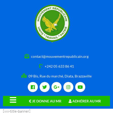
contact@mouvementrepublicain.org
+242 05 633 86 41
09 Bis, Rue du marché, Diata, Brazzaville
JE DONNE AU MR
ADHÉRER AU MR
close
[vw-title-banner]