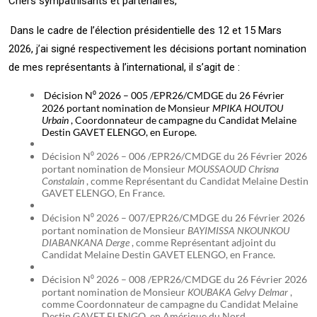
Chers sympathisants et partenaires,
Dans le cadre de l’élection présidentielle des 12 et 15 Mars
2026, j’ai signé respectivement les décisions portant nomination
de mes représentants à l’international, il s’agit de :
Décision N⁰ 2026 – 005 /EPR26/CMDGE du 26 Février
2026 portant nomination de Monsieur
MPIKA HOUTOU
Urbain
, Coordonnateur de campagne du Candidat Melaine
Destin GAVET ELENGO, en Europe.
Décision N⁰ 2026 – 006 /EPR26/CMDGE du 26 Février 2026
portant nomination de Monsieur
MOUSSAOUD Chrisna
Constalain
, comme Représentant du Candidat Melaine Destin
GAVET ELENGO, En France.
Décision N⁰ 2026 – 007/EPR26/CMDGE du 26 Février 2026
portant nomination de Monsieur
BAYIMISSA NKOUNKOU
DIABANKANA Derge
, comme Représentant adjoint du
Candidat Melaine Destin GAVET ELENGO, en France.
Décision N⁰ 2026 – 008 /EPR26/CMDGE du 26 Février 2026
portant nomination de Monsieur
KOUBAKA Gelvy Delmar
,
comme Coordonnateur de campagne du Candidat Melaine
Destin GAVET ELENGO, en Amérique du Nord.