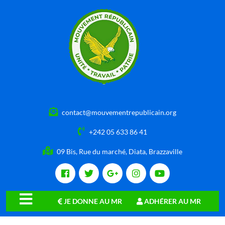
contact@mouvementrepublicain.org
+242 05 633 86 41
09 Bis, Rue du marché, Diata, Brazzaville
JE DONNE AU MR
ADHÉRER AU MR
close