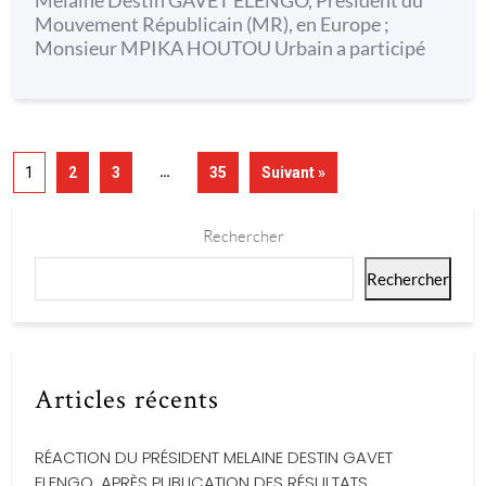
Melaine Destin GAVET ELENGO, Président du
Mouvement Républicain (MR), en Europe ;
Monsieur MPIKA HOUTOU Urbain a participé
…
1
2
3
35
Suivant »
Rechercher
Rechercher
Articles récents
RÉACTION DU PRÉSIDENT MELAINE DESTIN GAVET
ELENGO, APRÈS PUBLICATION DES RÉSULTATS