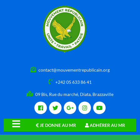
contact@mouvementrepublicain.org
+242 05 633 86 41
09 Bis, Rue du marché, Diata, Brazzaville
JE DONNE AU MR
ADHÉRER AU MR
close