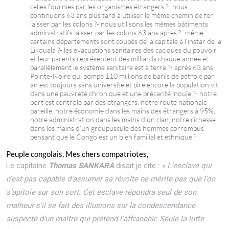
celles fournies par les organismes étrangers ?- nous
continuons 63 ans plus tard à utiliser le même chemin de fer
laisser par les colons ?- nous utilisons les mêmes bâtiments
administratifs laisser par les colons 63 ans après ?- même
certains départements sont coupés de la capitale à l’instar de la
Likouala ?- les évacuations sanitaires des caciques du pouvoir
et leur parents représentent des milliards chaque année et
parallèlement le système sanitaire est à terre ?- après 63 ans
Pointe-Noire qui pompe 110 millions de barils de pétrole par
an est toujours sans université et pire encore la population vit
dans une pauvreté chronique et une précarité inouïe ?- notre
port est contrôlé par des étrangers, notre route nationale
pareille, notre économie dans les mains des étrangers à 95%,
notre administration dans les mains d’un clan, notre richesse
dans les mains d’un groupuscule des hommes corrompus
pensant que le Congo est un bien familial et ethnique ?
Peuple congolais, Mes chers compatriotes,
Le capitaine
Thomas SANKARA
disait je cite :
« L’esclave qui
n’est pas capable d’assumer sa révolte ne mérite pas que l’on
s’apitoie sur son sort. Cet esclave répondra seul de son
malheur s’il se fait des illusions sur la condescendance
suspecte d’un maître qui prétend l’affranchir. Seule la lutte