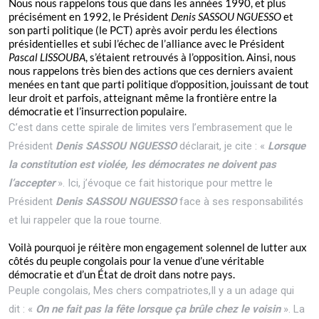
Nous nous rappelons tous que dans les années 1990, et plus
précisément en 1992, le Président
Denis SASSOU NGUESSO
et
son parti politique (le PCT) après avoir perdu les élections
présidentielles et subi l’échec de l’alliance avec le Président
Pascal LISSOUBA
, s’étaient retrouvés à l’opposition. Ainsi, nous
nous rappelons très bien des actions que ces derniers avaient
menées en tant que parti politique d’opposition, jouissant de tout
leur droit et parfois, atteignant même la frontière entre la
démocratie et l’insurrection populaire.
C’est dans cette spirale de limites vers l’embrasement que le
Président
Denis SASSOU NGUESSO
déclarait, je cite : «
Lorsque
la constitution est violée, les démocrates ne doivent pas
l’accepter
». Ici, j’évoque ce fait historique pour mettre le
Président
Denis SASSOU NGUESSO
face à ses responsabilités
et lui rappeler que la roue tourne.
Voilà pourquoi je réitère mon engagement solennel de lutter aux
côtés du peuple congolais pour la venue d’une véritable
démocratie et d’un État de droit dans notre pays.
Peuple congolais, Mes chers compatriotes,Il y a un adage qui
dit : «
On ne fait pas la fête lorsque ça brûle chez le voisin
». La