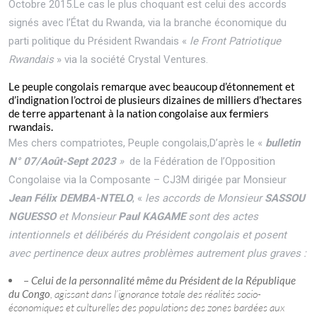
Octobre 2015.Le cas le plus choquant est celui des accords
signés avec l’État du Rwanda, via la branche économique du
parti politique du Président Rwandais «
le Front Patriotique
Rwandais
» via la société Crystal Ventures.
Le peuple congolais remarque avec beaucoup d’étonnement et
d’indignation l’octroi de plusieurs dizaines de milliers d’hectares
de terre appartenant à la nation congolaise aux fermiers
rwandais.
Mes chers compatriotes, Peuple congolais,D’après le «
bulletin
N° 07/Août-Sept 2023
»
de la Fédération de l’Opposition
Congolaise via la Composante – CJ3M dirigée par Monsieur
Jean Félix DEMBA-NTELO
, «
les accords de Monsieur
SASSOU
NGUESSO
et Monsieur
Paul KAGAME
sont des actes
intentionnels et délibérés du Président congolais et posent
avec pertinence deux autres problèmes autrement plus graves :
–
Celui de la personnalité même du Président de la République
du Congo
, agissant dans l’ignorance totale des réalités socio-
économiques et culturelles des populations des zones bardées aux