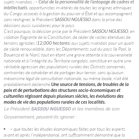
sujets rwandais ;
–
Celui de la personnalité de l’aréopage de cadres et
intellectuels
, opportunistes invétérés de toutes les origines ethniques
du Congo, associés à la gestion du pouvoir d’État et qui accompagnent
sans rechigner, le Président
SASSOU NGUESSO
dans la prise des
décisions aussi suicidaires pour le pays.
C’est pourquoi, la décision prise par le Président
SASSOU NGUESSO
, en
violation flagrante de la Constitution, de céder de vastes étendues de
terrains agricoles (
12.000 hectares
) aux sujets rwandais pour un quart
de siècle renouvelable, dans les Départements sud du pays (le Pool, la
Bouenza et le Niari), tout en étant une grave atteinte à la souveraineté
nationale et à l’intégrité du Territoire congolais, constitue en outre une
véritable agression des populations rurales des Districts concernés,
contraintes de cohabiter et de partager leur terroir, sans qu’aucun
mécanisme légal de consultation nationale, ou même locale, n’ait été
préalablement déclenché.
Une source de tensions, de troubles de la
paix et de perturbations des structures socio-économiques et
culturelles régissant depuis plusieurs siècles, les évolutions des
modes de vie des populations rurales de ces localités.
Le Président
SASSOU NGUESSO
et les membres de son
Gouvernement, peuvent-ils ignorer :
–
que toutes les études économiques faites par tous les experts
avant et après l’indépendance, ont suffisamment démontré que la