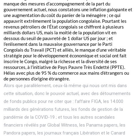
manque des mesures d’accompagnement de la part du
gouvernement actuel, nous constatons une inflation galopante et
une augmentation du coût du panier de la ménagère ; ce qui
appauvrit extrêmement la population congolaise. Pourtant les
revenus pétroliers de l’État congolais se chiffrent à plusieurs
milliards dollars US, mais la moitié de la population vit en
dessous du seuil de pauvreté de 1 dollar US par jour ; et
l’enlisement dans la mauvaise gouvernance par le Parti
Congolais du Travail (PCT) et alliés, le manque d’une véritable
stratégie pour le développement économique et social ont fait
inscrire le Congo, malgré la richesse et la diversité de ses
ressources, à l’initiative de Pays Pauvre Très Endetté (PPTE).
Hélas avec plus de 95 % du commerce aux mains d’étrangers ou
de personnes d’origine étrangère.
Alors que parallèlement, ceux-là même qui nous ont mis dans
cette situation, donc le pouvoir actuel, avec des détournements
de fonds publics pour ne citer que : l’affaire FIGA, les 14.000
milliards des générations futures, les fonds de gestion de la
pandémie de la COVID-19 ; et tous les autres scandales
financiers révélés par Global Witness, les Panama papers, les
Pandora papers, les journaux français Libération et le Canard