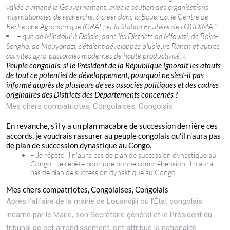
vallée a amené le Gouvernement, avec le soutien des organisations
internationales de recherche, à créer dans la Bouenza, le Centre de
Recherche Agronomique (CRAL) et la Station Fruitière de LOUDIMA ?
–
que de Mindouli à Dolisie, dans les Districts de Mfouati, de Boko-
Songho, de Mouyondzi, s’étaient développés plusieurs Ranch et autres
activités agro-pastorales modernes de haute productivité. ».
Peuple congolais, si le Président de la République ignorait les atouts
de tout ce potentiel de développement, pourquoi ne s’est-il pas
informé auprès de plusieurs de ses associés politiques et des cadres
originaires des Districts des Départements concernés ?
Mes chers compatriotes, Congolaises, Congolais
En revanche, s’il y a un plan macabre de succession derrière ces
accords, je voudrais rassurer au peuple congolais qu’il n’aura pas
de plan de succession dynastique au Congo.
– Je répète, il n’aura pas de plan de succession dynastique au
Congo.- Je répète pour une bonne compréhension, il n’aura
pas de plan de succession dynastique au Congo.
Mes chers compatriotes, Congolaises, Congolais
Après l’affaire de la mairie de Louandjili où l’État congolais
incarné par le Maire, son Secrétaire général et le Président du
tribunal de cet arrondissement, ont attribué la nationalité