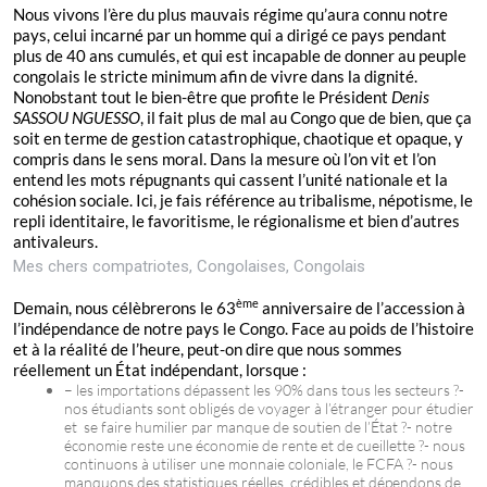
Nous vivons l’ère du plus mauvais régime qu’aura connu notre
pays, celui incarné par un homme qui a dirigé ce pays pendant
plus de 40 ans cumulés, et qui est incapable de donner au peuple
congolais le stricte minimum afin de vivre dans la dignité.
Nonobstant tout le bien-être que profite le Président
Denis
SASSOU NGUESSO
, il fait plus de mal au Congo que de bien, que ça
soit en terme de gestion catastrophique, chaotique et opaque, y
compris dans le sens moral. Dans la mesure où l’on vit et l’on
entend les mots répugnants qui cassent l’unité nationale et la
cohésion sociale. Ici, je fais référence au tribalisme, népotisme, le
repli identitaire, le favoritisme, le régionalisme et bien d’autres
antivaleurs.
Mes chers compatriotes, Congolaises, Congolais
ème
Demain, nous célèbrerons le 63
anniversaire de l’accession à
l’indépendance de notre pays le Congo. Face au poids de l’histoire
et à la réalité de l’heure, peut-on dire que nous sommes
réellement un État indépendant, lorsque :
– les importations dépassent les 90% dans tous les secteurs ?-
nos étudiants sont obligés de voyager à l’étranger pour étudier
et se faire humilier par manque de soutien de l’État ?- notre
économie reste une économie de rente et de cueillette ?- nous
continuons à utiliser une monnaie coloniale, le FCFA ?- nous
manquons des statistiques réelles, crédibles et dépendons de