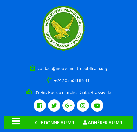
contact@mouvementrepublicain.org
+242 05 633 86 41
09 Bis, Rue du marché, Diata, Brazzaville
JE DONNE AU MR
ADHÉRER AU MR
close