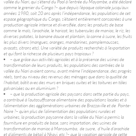
vallée du Niari, qui s’étend du Pool à l’entrée du Mayombe, a été déclaré
comme le grenier du Congo ?
–
que depuis l’époque coloniale jusqu’aux
années 1980, soit 20 ans après l’indépendance, les populations de cet
espace géographique du Congo, s’étaient entièrement consacrées à une
production agricole intense et diversifiée, dans les produits de base
comme le maïs, l’arachide, le haricot, les tubercules de manioc, le riz, les
diverses patates, la banane douce et plantain, la canne à sucre, les fruits
les plus divers (mangues, oranges, mandarines, pamplemousses,
avocats, citrons etc). Une variété de produits recherchés à l’exportation
et qui font la richesse de plusieurs pays tropicaux ?
–
que grâce aux activités agricoles et à la présence des usines de
transformation de leurs produits, les populations des contrées de la
vallée du Niari avaient connu, avant même l’indépendance, des progrès
réels, tant au niveau des revenus des ménages que dans la qualité de
l’habitat, bâtit avec des murs en briques cuites et les toitures en tôles
galvanisées ou en aluminium ?
–
que la production agricole des paysans dans cette partie du pays,
a contribué à l’autosuffisance alimentaire des populations locales et à
l’alimentation des agglomérations urbaines de Brazzaville et de Pointe-
Noire ?
–
qu’en plus de l’alimentation des populations rurales et
urbaines, la production paysanne dans la vallée du Niari a permis la
fourniture en produits de base, sans importation, des usines de
transformation de manioc à Mansoumba, de sucre, d’huile d’arachide
et d’aliments de bétail à Nkayi, etc ?
–
que la vocation agricole de cette