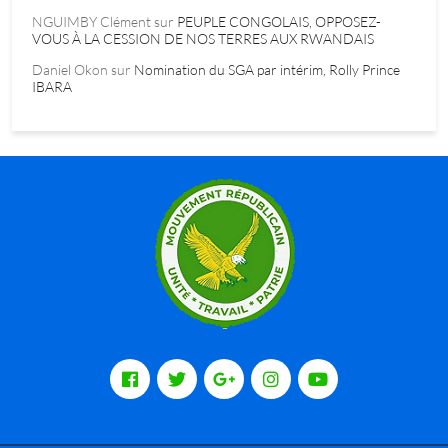
NGUIMBY Clément
sur
PEUPLE CONGOLAIS, OPPOSEZ-
VOUS À LA CESSION DE NOS TERRES AUX RWANDAIS
Daniel Okon
sur
Nomination du SGA par intérim, Rolly Prince
IBARA