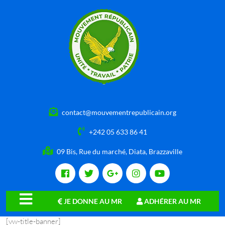
contact@mouvementrepublicain.org
+242 05 633 86 41
09 Bis, Rue du marché, Diata, Brazzaville
JE DONNE AU MR
ADHÉRER AU MR
close
[vw-title-banner]