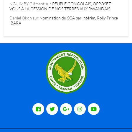
NGUIMBY Clément
sur
PEUPLE CONGOLAIS, OPPOSEZ-
VOUS À LA CESSION DE NOS TERRES AUX RWANDAIS
Daniel Okon
sur
Nomination du SGA par intérim, Rolly Prince
IBARA