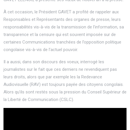
À cet occasion, le Président GAVET a profité de rappeler aux
Responsables et Représentants des organes de presse, leurs
responsabilités vis-à-vis de la transmission de l’information, sa
transparence et la censure qui est souvent imposée sur de
certaines Communications tranchées de l’opposition politique
congolaise vis-à-vis de l’actuel pouvoir.
Il a aussi, dans son discours des voeux, interrogé les
journalistes sur le fait que ces derniers ne revendiquent pas
leurs droits, alors que par exemple les la Redevance
Audiovisuelle (RAV) est toujours payée des citoyens congolais.
Alors qu’ils sont restés sous la pression du Conseil Supérieur de
la Liberté de Communication (CSLC).