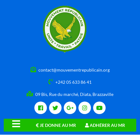
contact@mouvementrepublicain.org
+242 05 633 86 41
09 Bis, Rue du marché, Diata, Brazzaville
JE DONNE AU MR
ADHÉRER AU MR
close