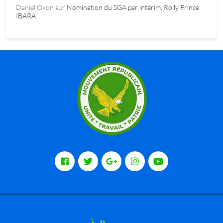
Daniel Okon
sur
Nomination du SGA par intérim, Rolly Prince
IBARA