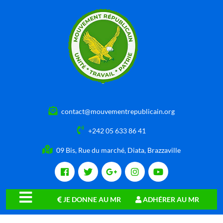
contact@mouvementrepublicain.org
+242 05 633 86 41
09 Bis, Rue du marché, Diata, Brazzaville
JE DONNE AU MR
ADHÉRER AU MR
close