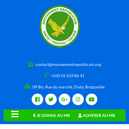
contact@mouvementrepublicain.org
+242 05 633 86 41
09 Bis, Rue du marché, Diata, Brazzaville
JE DONNE AU MR
ADHÉRER AU MR
close