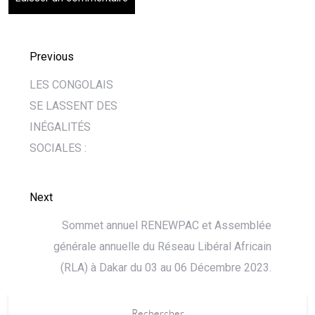
Previous
LES CONGOLAIS
SE LASSENT DES
INÉGALITÉS
SOCIALES :
Next
Sommet annuel RENEWPAC et Assemblée
générale annuelle du Réseau Libéral Africain
(RLA) à Dakar du 03 au 06 Décembre 2023.
Rechercher