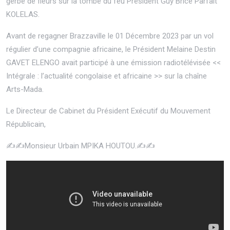
gerbe de fleurs sur la tombe du feu Président Guy Brice Parfait
KOLELAS.
Avant de regagner Brazzaville le 01 Décembre 2023 par un vol
régulier d’une compagnie africaine, le Président Melaine Destin
GAVET ELENGO avait participé à une émission radiotélévisée <<
Intégrale : l’actualité congolaise et africaine >> sur la chaîne
Arts-Mada.
Le Directeur de Cabinet du Président Exécutif du Mouvement
Républicain,
✍️✍️Monsieur Urbain MPIKA HOUTOU.✍️✍️