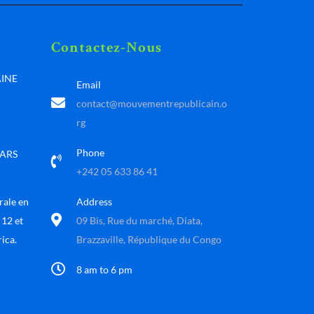
Contactez-Nous
AINE
Email
contact@mouvementrepublicain.o
rg
Phone
MARS
+242 05 633 86 41
rale en
Address
 12 et
09 Bis, Rue du marché, Diata,
ica.
Brazzaville, République du Congo
8 am to 6 pm