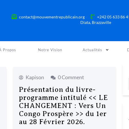
contact@mouvementrepublicain.org
+242 05 633 86 
Diata, Brazzaville
À Propos
Notre Vision
Actualités
Kapison
0 Comment
Présentation du livre-
programme intitulé << LE
CHANGEMENT : Vers Un
Congo Prospère >> du 1er
au 28 Février 2026.