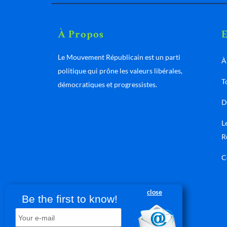
À Propos
Le Mouvement Républicain est un parti
À
politique qui prône les valeurs libérales,
T
démocratiques et progressistes.
D
L
R
C
close
Be the first to know!
Your e-mail