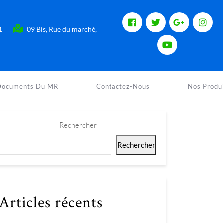
41
09 Bis, Rue du marché,
JE DONNE AU MR
ADHÉRER AU MR
Documents Du MR
Contactez-Nous
Nos Produ
Rechercher
Rechercher
Articles récents