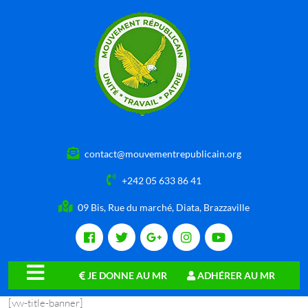
contact@mouvementrepublicain.org
+242 05 633 86 41
09 Bis, Rue du marché, Diata, Brazzaville
JE DONNE AU MR
ADHÉRER AU MR
close
[vw-title-banner]