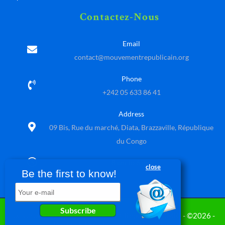
Contactez-Nous
Email
contact@mouvementrepublicain.org
Phone
+242 05 633 86 41
Address
09 Bis, Rue du marché, Diata, Brazzaville, République
du Congo
8 am to 6 pm
close
Be the first to know!
Your e-mail
Subscribe
Tous droits réservés - Mouvement Républicain (MR) - ©2026 -
Design & Developed by
VW Themes