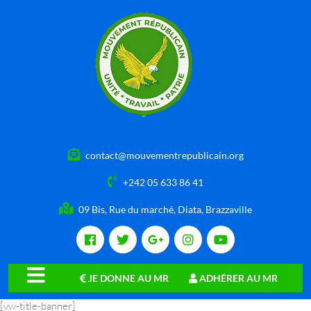
contact@mouvementrepublicain.org
+242 05 633 86 41
09 Bis, Rue du marché, Diata, Brazzaville
JE DONNE AU MR
ADHÉRER AU MR
close
[vw-title-banner]